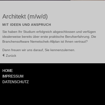
Architekt (m/w/d)
MIT IDEEN UND ANSPRUCH
Sie haben Ihr Studium erfolg­reich ab­geschlos­sen und ver­fügen
idealer­weise bereits über erste prak­tische Berufs­erfah­rung. Die
Branchen­soft­ware Nemet­schek-Allplan ist Ihnen ver­traut?
Dann freuen wir uns darauf, Sie kennen­zulernen.
Zurück
NAVIGATION
HOME
ÜBERSPRINGEN
IMPRESSUM
DATENSCHUTZ